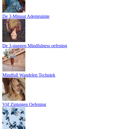
De 3-Minuut Ademruimte
De 3-stappen Mindfulness oefening
Mindfull Wandelen Techniek
Vijf Zintuigen Oefening