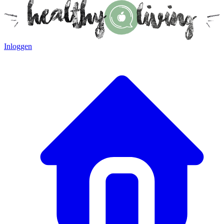
Inloggen