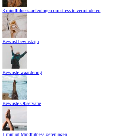
3 mindfulness-oefeningen om stress te verminderen
Bewust bewustzijn
Bewuste waardering
Bewuste Observatie
1 minuut Mindfulness-oefeningen