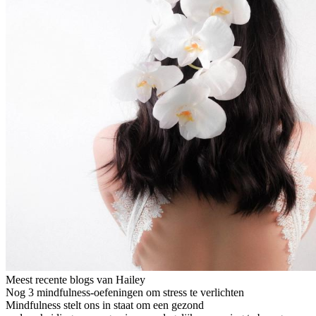
Meest recente blogs van Hailey
Nog 3 mindfulness-oefeningen om stress te verlichten
Mindfulness stelt ons in staat om een ​​gezond