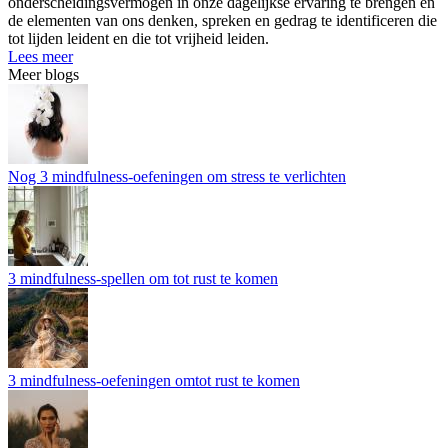
onderscheidingsvermogen in onze dagelijkse ervaring te brengen en
de elementen van ons denken, spreken en gedrag te identificeren die
tot lijden leident en die tot vrijheid leiden.
Lees meer
Meer blogs
Nog 3 mindfulness-oefeningen om stress te verlichten
3 mindfulness-spellen om tot rust te komen
3 mindfulness-oefeningen omtot rust te komen