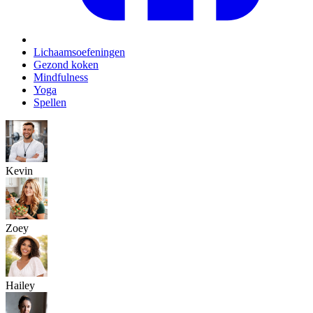
Lichaamsoefeningen
Gezond koken
Mindfulness
Yoga
Spellen
Kevin
Zoey
Hailey